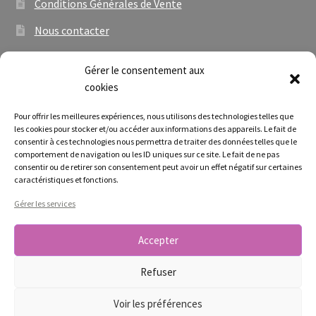
Conditions Générales de Vente
Nous contacter
Newsletter
Gérer le consentement aux
À propos
cookies
Mon compte
Pour offrir les meilleures expériences, nous utilisons des technologies telles que
les cookies pour stocker et/ou accéder aux informations des appareils. Le fait de
Validation commande
consentir à ces technologies nous permettra de traiter des données telles que le
comportement de navigation ou les ID uniques sur ce site. Le fait de ne pas
Panier
consentir ou de retirer son consentement peut avoir un effet négatif sur certaines
caractéristiques et fonctions.
Gérer les services
Accepter
© ATELIER N' CAUX 2026
Politique de confidentialité
Built with WooCommerce
.
Refuser
Voir les préférences