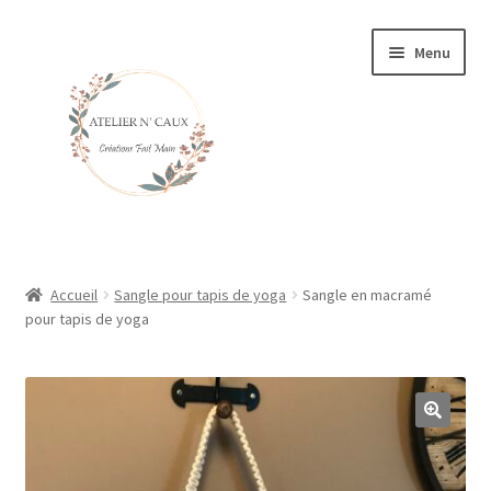
Aller
Aller
Menu
à
au
la
contenu
navigation
Accueil
Accueil
Sangle pour tapis de yoga
Sangle en macramé
Ouvrir
pour tapis de yoga
DÉCORATIONS EN MACRAMÉ
le
menu
Ouvrir
ACCESSOIRES EN MACRAMÉ
enfant
le
menu
BIJOUX
enfant