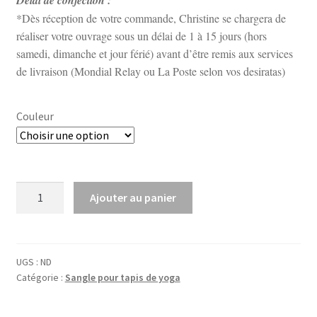
*Dès réception de votre commande, Christine se chargera de
réaliser votre ouvrage sous un délai de 1 à 15 jours (hors
samedi, dimanche et jour férié) avant d’être remis aux services
de livraison (Mondial Relay ou La Poste selon vos desiratas)
Couleur
quantité
Ajouter au panier
de
Sangle
en
macramé
UGS :
ND
Catégorie :
Sangle pour tapis de yoga
pour
tapis
de