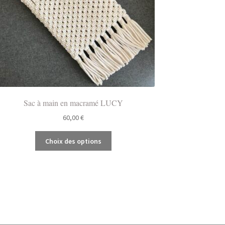
Sac à main en macramé LUCY
60,00
€
Ce
Choix des options
produit
a
plusieurs
variations.
Les
options
peuvent
être