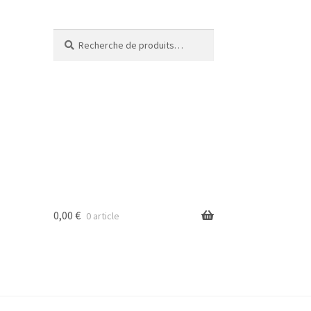
Recherche
Recherche
pour :
0,00
€
0 article