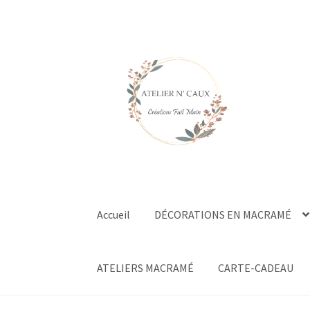
Aller
Aller
à
au
la
contenu
navigation
Accueil
DÉCORATIONS EN MACRAMÉ
ATELIERS MACRAMÉ
CARTE-CADEAU