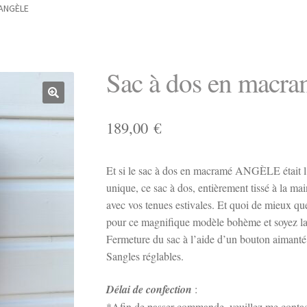
 ANGÈLE
Sac à dos en mac
189,00
€
Et si le sac à dos en macramé ANGÈLE était l’a
unique, ce sac à dos, entièrement tissé à la mai
avec vos tenues estivales. Et quoi de mieux qu
pour ce magnifique modèle bohème et soyez la 
Fermeture du sac à l’aide d’un bouton aimanté
Sangles réglables.
Délai de confection
:
*Afin de passer commande, veuillez me contact