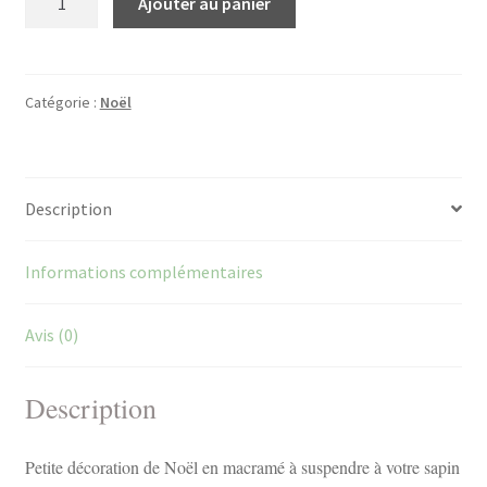
Ajouter au panier
de
Petite
décoration
de
Catégorie :
Noël
Noël
en
macramé
Description
Informations complémentaires
Avis (0)
Description
Petite décoration de Noël en macramé à suspendre à votre sapin