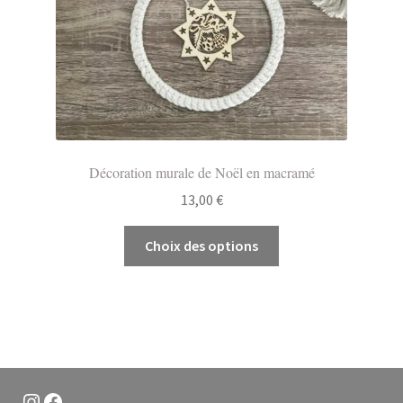
Décoration murale de Noël en macramé
13,00
€
Ce
Choix des options
produit
a
plusieurs
variations.
Les
options
peuvent
Instagram
Facebook