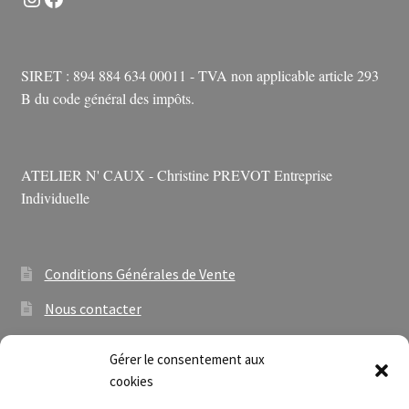
être
choisies
sur
SIRET : 894 884 634 00011 - TVA non applicable article 293
la
B du code général des impôts.
page
du
produit
ATELIER N' CAUX - Christine PREVOT Entreprise
Individuelle
Conditions Générales de Vente
Nous contacter
Newsletter
Gérer le consentement aux
À propos
cookies