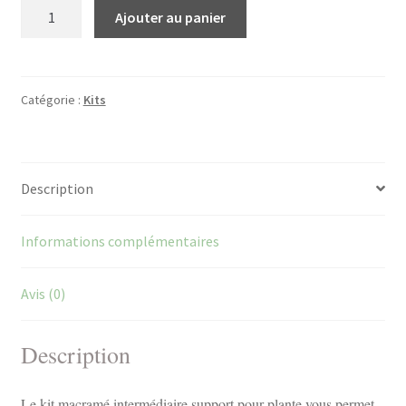
quantité
Ajouter au panier
de
Kit
macramé
intermédiaire
Catégorie :
Kits
support
pour
plante
Description
Informations complémentaires
Avis (0)
Description
Le kit macramé intermédiaire support pour plante vous permet